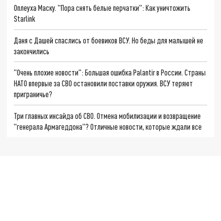
Оплеуха Маску. "Пора снять белые перчатки": Как уничтожить
Starlink
Даня с Дашей спаслись от боевиков ВСУ. Но беды для малышей не
закончились
"Очень плохие новости": Большая ошибка Palantir в России. Страны
НАТО впервые за СВО остановили поставки оружия. ВСУ теряют
приграничье?
Три главных инсайда об СВО. Отмена мобилизации и возвращение
"генерала Армагеддона"? Отличные новости, которые ждали все