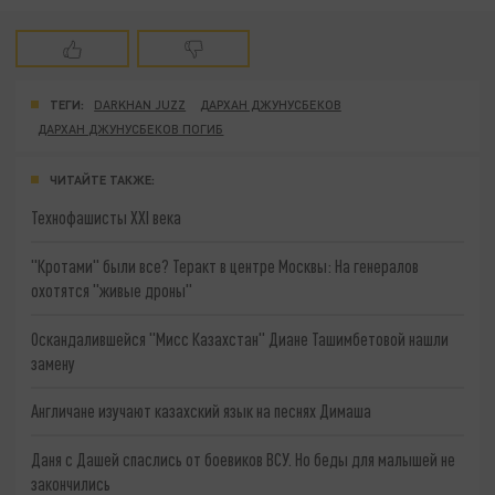
ТЕГИ:
DARKHAN JUZZ
ДАРХАН ДЖУНУСБЕКОВ
ДАРХАН ДЖУНУСБЕКОВ ПОГИБ
ЧИТАЙТЕ ТАКЖЕ:
Технофашисты XXI века
"Кротами" были все? Теракт в центре Москвы: На генералов
охотятся "живые дроны"
Оскандалившейся "Мисс Казахстан" Диане Ташимбетовой нашли
замену
Англичане изучают казахский язык на песнях Димаша
Даня с Дашей спаслись от боевиков ВСУ. Но беды для малышей не
закончились