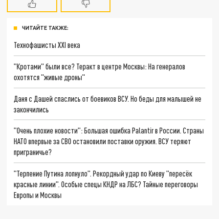
ЧИТАЙТЕ ТАКЖЕ:
Технофашисты XXI века
"Кротами" были все? Теракт в центре Москвы: На генералов
охотятся "живые дроны"
Даня с Дашей спаслись от боевиков ВСУ. Но беды для малышей не
закончились
"Очень плохие новости": Большая ошибка Palantir в России. Страны
НАТО впервые за СВО остановили поставки оружия. ВСУ теряют
приграничье?
"Терпение Путина лопнуло". Рекордный удар по Киеву "пересёк
красные линии". Особые спецы КНДР на ЛБС? Тайные переговоры
Европы и Москвы