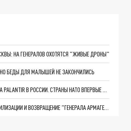
ОСКВЫ: НА ГЕНЕРАЛОВ ОХОТЯТСЯ "ЖИВЫЕ ДРОНЫ"
. НО БЕДЫ ДЛЯ МАЛЫШЕЙ НЕ ЗАКОНЧИЛИСЬ
"ОЧЕНЬ ПЛОХИЕ НОВОСТИ": БОЛЬШАЯ ОШИБКА PALANTIR В РОССИИ. СТРАНЫ НАТО ВПЕРВЫЕ ЗА СВО ОСТАНОВИЛИ ПОСТАВКИ ОРУЖИЯ. ВСУ ТЕРЯЮТ ПРИГРАНИЧЬЕ?
ТРИ ГЛАВНЫХ ИНСАЙДА ОБ СВО. ОТМЕНА МОБИЛИЗАЦИИ И ВОЗВРАЩЕНИЕ "ГЕНЕРАЛА АРМАГЕДДОНА"? ОТЛИЧНЫЕ НОВОСТИ, КОТОРЫЕ ЖДАЛИ ВСЕ