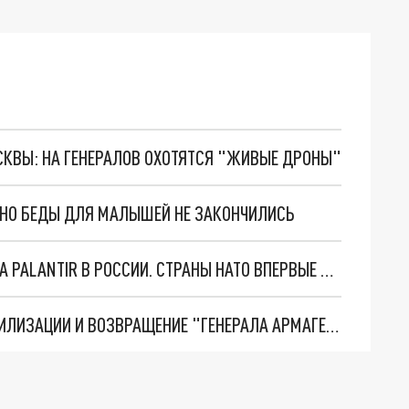
ОСКВЫ: НА ГЕНЕРАЛОВ ОХОТЯТСЯ "ЖИВЫЕ ДРОНЫ"
. НО БЕДЫ ДЛЯ МАЛЫШЕЙ НЕ ЗАКОНЧИЛИСЬ
"ОЧЕНЬ ПЛОХИЕ НОВОСТИ": БОЛЬШАЯ ОШИБКА PALANTIR В РОССИИ. СТРАНЫ НАТО ВПЕРВЫЕ ЗА СВО ОСТАНОВИЛИ ПОСТАВКИ ОРУЖИЯ. ВСУ ТЕРЯЮТ ПРИГРАНИЧЬЕ?
ТРИ ГЛАВНЫХ ИНСАЙДА ОБ СВО. ОТМЕНА МОБИЛИЗАЦИИ И ВОЗВРАЩЕНИЕ "ГЕНЕРАЛА АРМАГЕДДОНА"? ОТЛИЧНЫЕ НОВОСТИ, КОТОРЫЕ ЖДАЛИ ВСЕ