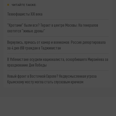
ЧИТАЙТЕ ТАКЖЕ:
Технофашисты XXI века
"Кротами" были все? Теракт в центре Москвы: На генералов
охотятся "живые дроны"
Вернулись, прячась от камер и военкомов: Россия депортировала
за 4 дня 650 граждан в Таджикистан
В Узбекистане осудили националиста, оскорбившего Мирзиёева за
празднование Дня Победы
Новый фронт в Восточной Европе? Недвусмысленная угроза
Крымскому мосту могла стать спусковым крючком