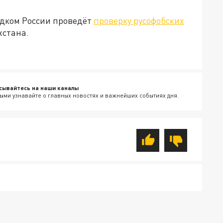
едком России проведёт
проверку русофобских
хстана.
сывайтесь на наши каналы
ыми узнавайте о главных новостях и важнейших событиях дня.