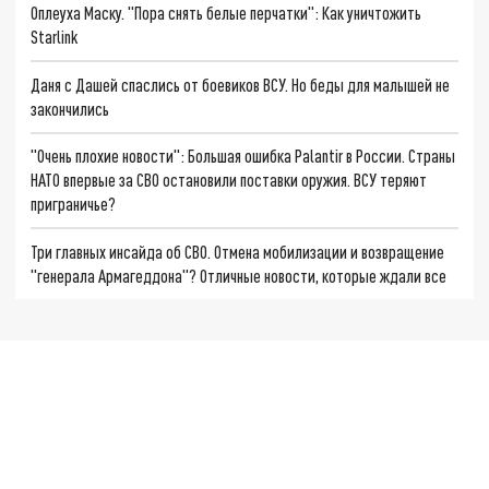
Оплеуха Маску. "Пора снять белые перчатки": Как уничтожить
Starlink
Даня с Дашей спаслись от боевиков ВСУ. Но беды для малышей не
закончились
"Очень плохие новости": Большая ошибка Palantir в России. Страны
НАТО впервые за СВО остановили поставки оружия. ВСУ теряют
приграничье?
Три главных инсайда об СВО. Отмена мобилизации и возвращение
"генерала Армагеддона"? Отличные новости, которые ждали все