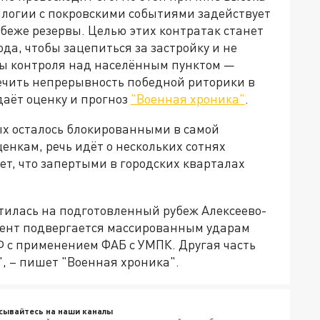
алогии с покровскими событиями задействует
беже резервы. Целью этих контратак станет
да, чтобы зацепиться за застройку и не
ты контроля над населённым пунктом —
ечить непрерывность победной риторики в
аёт оценку и прогноз
"Военная хроника"
.
ых осталось блокированными в самой
нкам, речь идёт о нескольких сотнях
ет, что запертыми в городских кварталах
атилась на подготовленный рубеж Алексеево-
мент подвергается массированным ударам
 с применением ФАБ с УМПК. Другая часть
, – пишет "Военная хроника".
сывайтесь на наши каналы