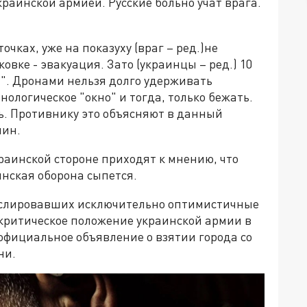
краинской армией. Русские больно учат врага.
очках, уже на показуху (враг – ред.)не
овке - эвакуация. Зато (украинцы – ред.) 10
я". Дронами нельзя долго удерживать
нологическое "окно" и тогда, только бежать.
ь. Противнику это объясняют в данный
шин.
краинской стороне приходят к мнению, что
инская оборона сыпется.
анслировавших исключительно оптимистичные
критическое положение украинской армии в
 официальное объявление о взятии города со
ни.