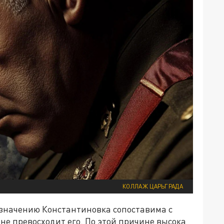
КОЛЛАЖ ЦАРЬГРАДА
у значению Константиновка сопоставима с
не превосходит его. По этой причине высока