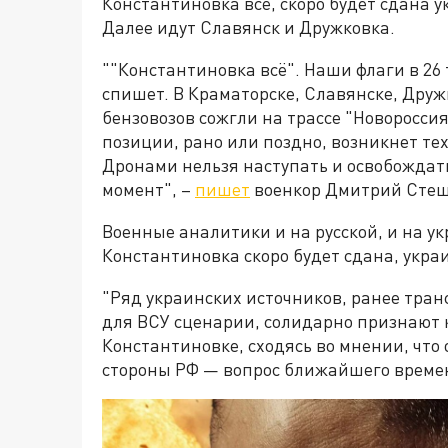
Константиновка всё, скоро будет сдана у
Далее идут Славянск и Дружковка.
""Константиновка всё". Наши флаги в 26 т
спишет. В Краматорске, Славянске, Дружк
бензовозов сожгли на трассе "Новоросси
позиции, рано или поздно, возникнет тех
Дронами нельзя наступать и освобождат
момент", –
пишет
военкор Дмитрий Сте
Военные аналитики и на русской, и на у
Константиновка скоро будет сдана, укра
"Ряд украинских источников, ранее тр
для ВСУ сценарии, солидарно признают 
Константиновке, сходясь во мнении, что
стороны РФ — вопрос ближайшего време