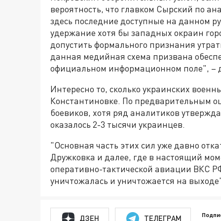
вероятность, что главком Сырский по ан
здесь последние доступные на данном ру
удержание хотя бы западных окраин горо
допустить формального признания утра
данная медийная схема призвана обесп
официальном информационном поле", – д
Интересно то, сколько украинских военн
Константиновке. По предварительным оце
боевиков, хотя ряд аналитиков утвержда
оказалось 2-3 тысячи украинцев.
"Основная часть этих сил уже давно отк
Дружковка и далее, где в настоящий мо
оперативно-тактической авиации ВКС РФ
уничтожалась и уничтожается на выходе"
Подпи
ДЗЕН
ТЕЛЕГРАМ