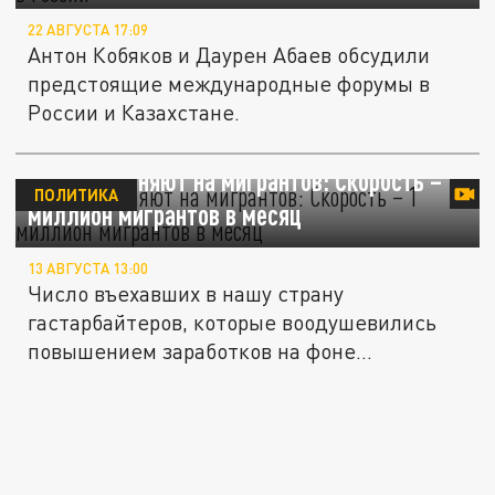
22 АВГУСТА 17:09
Антон Кобяков и Даурен Абаев обсудили
предстоящие международные форумы в
России и Казахстане.
Русских меняют на мигрантов: Скорость – 1
ПОЛИТИКА
миллион мигрантов в месяц
13 АВГУСТА 13:00
Число въехавших в нашу страну
гастарбайтеров, которые воодушевились
повышением заработков на фоне
укрепления...