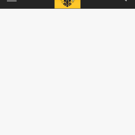
115093, г. Москва, переулок Партийный,
д.1, к.57, стр.3, эт.1, пом.I, ком.45