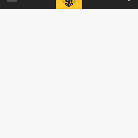
115093, г. Москва, переулок Партийный,
д.1, к.57, стр.3, эт.1, пом.I, ком.45