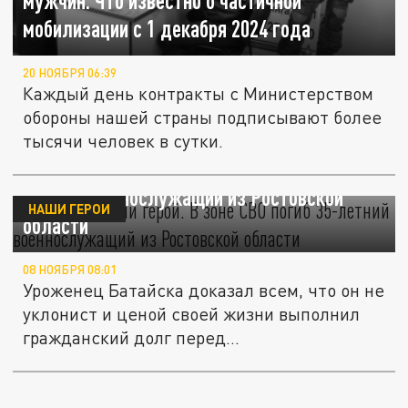
мужчин. Что известно о частичной
мобилизации с 1 декабря 2024 года
20 НОЯБРЯ 06:39
Каждый день контракты с Министерством
обороны нашей страны подписывают более
тысячи человек в сутки.
Как настоящий герой. В зоне СВО погиб 35-
летний военнослужащий из Ростовской
НАШИ ГЕРОИ
области
08 НОЯБРЯ 08:01
Уроженец Батайска доказал всем, что он не
уклонист и ценой своей жизни выполнил
гражданский долг перед...