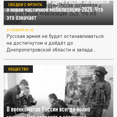
В Государственной Думе России заговорили
СВОДКИ С ФРОНТА
о новой частичной мобилизации-2025. Что
это означает
22 ЯНВАРЯ 09:30
Русская армия не будет останавливаться
на достигнутом и дойдёт до
Днепропетровской области и запада
Украины....
ОБЩЕСТВО
В военкоматах России всегда полно