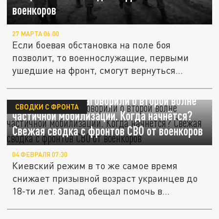
военкоров
27 МАРТА 06:00
Если боевая обстановка на поле боя
позволит, то военнослужащие, первыми
ушедшие на фронт, смогут вернуться...
В России вновь заговорили о второй волне
СВОДКИ С ФРОНТА
частичной мобилизации. Когда начнётся?
Свежая сводка с фронтов СВО от военкоров
04 ФЕВРАЛЯ 07:30
Киевский режим в то же самое время
снижает призывной возраст украинцев до
18-ти лет. Запад обещал помочь в...