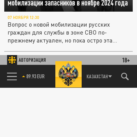
мобилизации запасников в ноябре 2024 года
07 НОЯБРЯ 12:30
Вопрос о новой мобилизации русских
граждан для службы в зоне СВО по-
прежнему актуален, но пока остро эта
тема...
18+
АВТОРИЗАЦИЯ
ОБЩЕСТВО
85.64 BRENT
КАЗАХСТАН
"Никаких отсрочек!" Жесткое и правдивое
заявление бывшего командующего 58-й
армией о мобилизации для мигрантов в
России
20 МАЯ 22:00