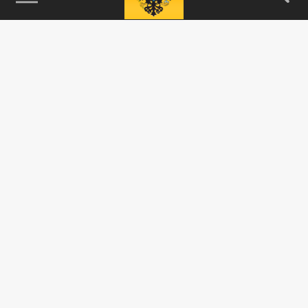
115093, г. Москва, переулок Партийный,
д.1, к.57, стр.3, эт.1, пом.I, ком.45