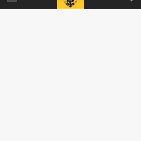
115093, г. Москва, переулок Партийный,
д.1, к.57, стр.3, эт.1, пом.I, ком.45