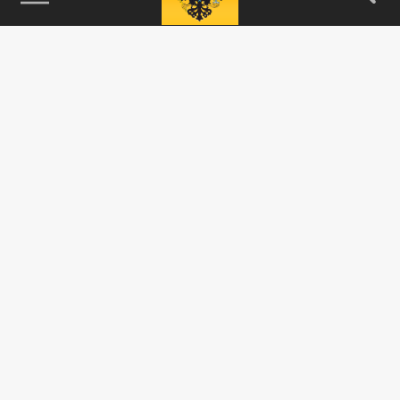
115093, г. Москва, переулок Партийный,
д.1, к.57, стр.3, эт.1, пом.I, ком.45