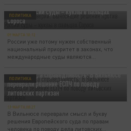
Судья на доверии. Выносящие решения
против России суды – куклы в пальцах
ПОЛИТИКА
Сороса
09 МАРТА 10:12
России уже потому нужен собственный
национальный приоритет в законах, что
международные суды являются...
Не геноцид, а справедливость: В Вильнюсе
ПОЛИТИКА
переврали решение ЕСПЧ по поводу
литовских партизан
13 МАРТА 08:27
В Вильнюсе переврали смысл и букву
решения Европейского суда по правам
человека по поводу дела литовских...