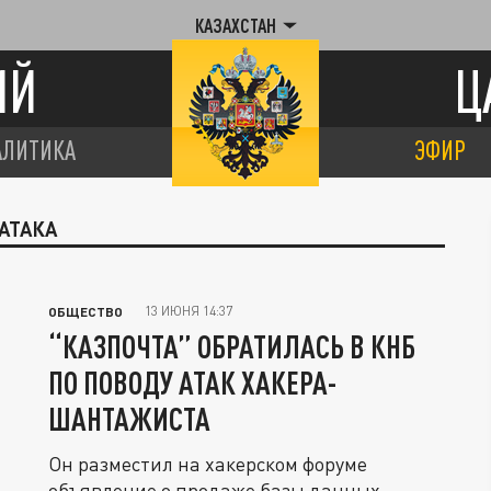
КАЗАХСТАН
ИЙ
Ц
АЛИТИКА
ЭФИР
 АТАКА
13 ИЮНЯ 14:37
ОБЩЕСТВО
“КАЗПОЧТА” ОБРАТИЛАСЬ В КНБ
ПО ПОВОДУ АТАК ХАКЕРА-
ШАНТАЖИСТА
Он разместил на хакерском форуме
объявление о продаже базы данных