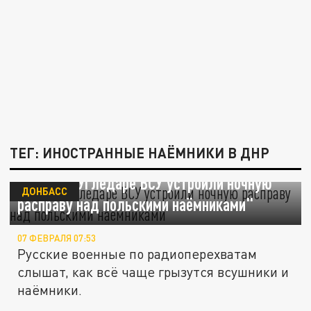
ТЕГ: ИНОСТРАННЫЕ НАЁМНИКИ В ДНР
Гагин: "В Угледаре ВСУ устроили ночную
ДОНБАСС
расправу над польскими наёмниками"
07 ФЕВРАЛЯ 07:53
Русские военные по радиоперехватам
слышат, как всё чаще грызутся всушники и
наёмники.