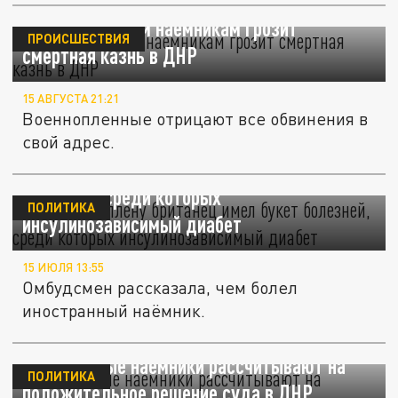
Еще нескольким наемникам грозит
ПРОИСШЕСТВИЯ
смертная казнь в ДНР
15 АВГУСТА 21:21
Военнопленные отрицают все обвинения в
свой адрес.
Умерший в плену британец имел букет
болезней, среди которых
ПОЛИТИКА
инсулинозависимый диабет
15 ИЮЛЯ 13:55
Омбудсмен рассказала, чем болел
иностранный наёмник.
Иностранные наёмники рассчитывают на
ПОЛИТИКА
положительное решение суда в ДНР