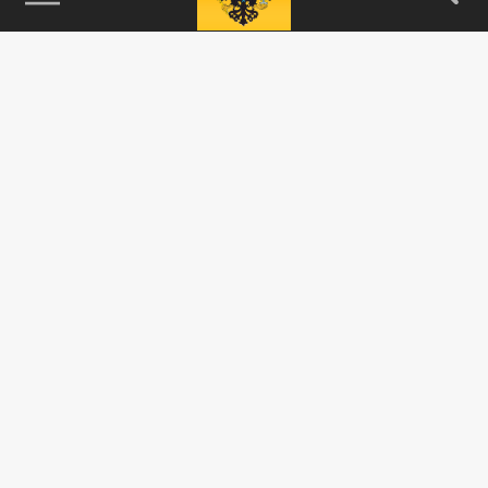
115093, г. Москва, переулок Партийный,
д.1, к.57, стр.3, эт.1, пом.I, ком.45