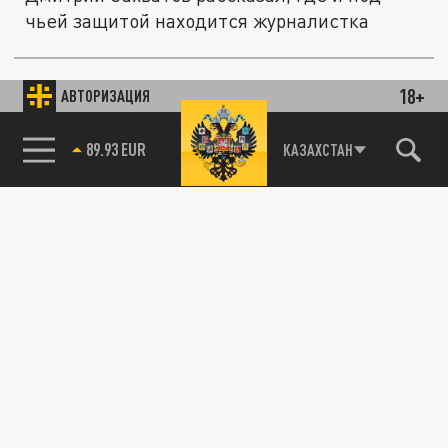
чьей защитой находится журналистка
18+
ШОУ-БИЗНЕС
АВТОРИЗАЦИЯ
85.64 BRENT
КАЗАХСТАН
Сбежавшая из-под ареста Овсянникова
притворяется "умалишённой" и требует
арестовать Путина
05 ОКТЯБРЯ 11:40
Бывшая редактор Первого канала
самостоятельно покинула свой дом, где
находилась под домашним арестом, и...