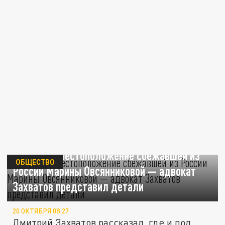
Раскрыто местоположение сбежавшей из
ОБЩЕСТВО
России Марины Овсянниковой — адвокат
Захватов представил детали
20 ОКТЯБРЯ 08:27
Дмитрий Захватов рассказал, где и под