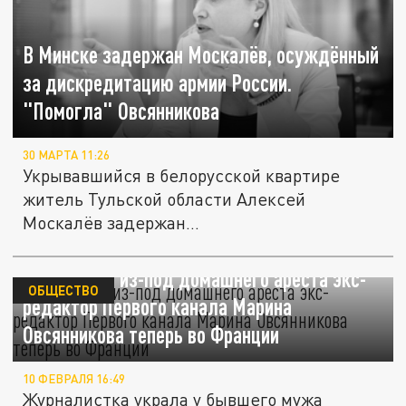
В Минске задержан Москалёв, осуждённый
за дискредитацию армии России.
"Помогла" Овсянникова
30 МАРТА 11:26
Укрывавшийся в белорусской квартире
житель Тульской области Алексей
Москалёв задержан
правоохранительными...
Сбежавшая из-под домашнего ареста экс-
ОБЩЕСТВО
редактор Первого канала Марина
Овсянникова теперь во Франции
10 ФЕВРАЛЯ 16:49
Журналистка украла у бывшего мужа