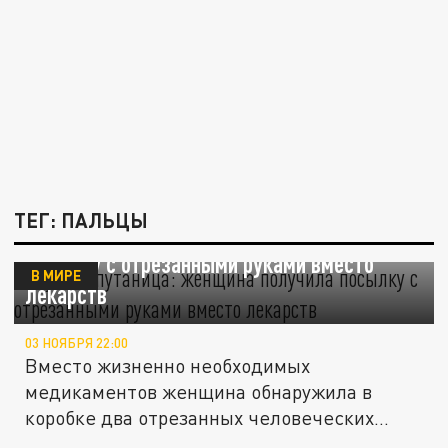
ТЕГ: ПАЛЬЦЫ
Жуткая путаница: женщина получила
посылку с отрезанными руками вместо
В МИРЕ
лекарств
03 НОЯБРЯ 22:00
Вместо жизненно необходимых
медикаментов женщина обнаружила в
коробке два отрезанных человеческих
предплечья и...