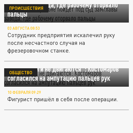
замглавы завода, где рабочему оторвало
ПРОИСШЕСТВИЯ
пальцы
03 АВГУСТА 08:53
Сотрудник предприятия искалечил руку
после несчастного случая на
фрезеровочном станке.
"Почернели и не двигаются": Костомаров
ОБЩЕСТВО
согласился на ампутацию пальцев рук
10 ФЕВРАЛЯ 09:29
Фигурист пришёл в себя после операции.