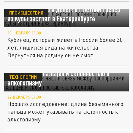
Без документов и денег: 61-летний тренер
ПРОИСШЕСТВИЯ
из Кубы застрял в Екатеринбурге
10 ФЕВРАЛЯ 10:30
Кубинец, который живёт в России более 30
лет, лишился вида на жительства.
Вернуться на родину он не смог.
Исследователи нашли связь между
пропорциями пальцев и склонностью к
ТЕХНОЛОГИИ
алкоголизму
22 ДЕКАБРЯ 07:30
Прошло исследование: длина безымянного
пальца может указывать на склонность к
алкоголизму.
В Каневском районе пойдёт под суд