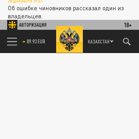
28 ДЕКАБРЯ 19:51
Об ошибке чиновников рассказал один из
владельцев.
18+
АВТОРИЗАЦИЯ
ОБЩЕСТВО
85.64 BRENT
КАЗАХСТАН
На такое праздник не распространяется: в
Петербурге не отменят плату за парковку в
Новый год
26 ДЕКАБРЯ 18:13
Праздник праздником, а платную парковку
в Северной столице никто не отменял.
Кстати, новогодних скидок тоже не...