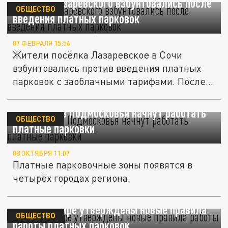
Жители Лазаревского взбунтовались после
ОБЩЕСТВО
введения платных парковок
07 ФЕВРАЛЯ 15:56
Жители посёлка Лазаревское в Сочи
взбунтовались против введения платных
парковок с заоблачными тарифами. После...
С 1 ноября в Подмосковья начнут работать
ОБЩЕСТВО
платные парковки
08 ОКТЯБРЯ 11:07
Платные парковочные зоны появятся в
четырёх городах региона.
Во Владимире утверждены новые правила
ОБЩЕСТВО
работы платных парковок