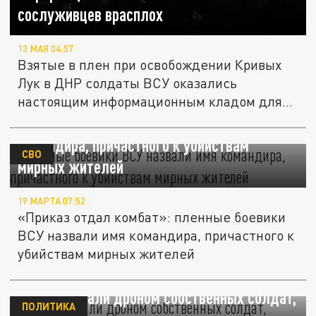
сослуживцев врасплох
13 МАЯ 04:57
Взятые в плен при освобождении Кривых
Лук в ДНР солдаты ВСУ оказались
настоящим информационным кладом для...
Пленные боевики ВСУ назвали имя
командира, причастного к убийствам
СВО
мирных жителей
19 МАРТА 07:52
«Приказ отдал комбат»: пленные боевики
ВСУ назвали имя командира, причастного к
убийствам мирных жителей
ВСУ атаковали дроном собственных солдат,
ПОЛИТИКА