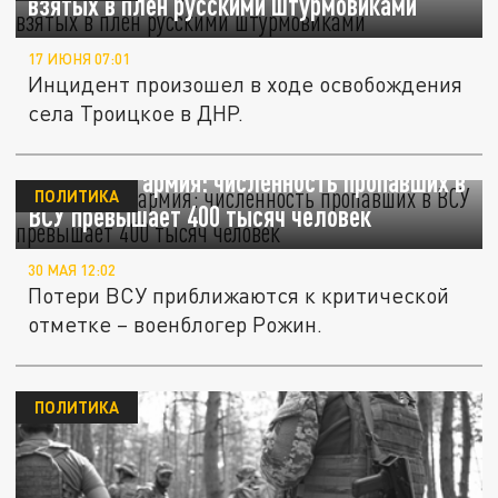
взятых в плен русскими штурмовиками
17 ИЮНЯ 07:01
Инцидент произошел в ходе освобождения
села Троицкое в ДНР.
Фантомная армия: численность пропавших в
ПОЛИТИКА
ВСУ превышает 400 тысяч человек
30 МАЯ 12:02
Потери ВСУ приближаются к критической
отметке – военблогер Рожин.
ПОЛИТИКА