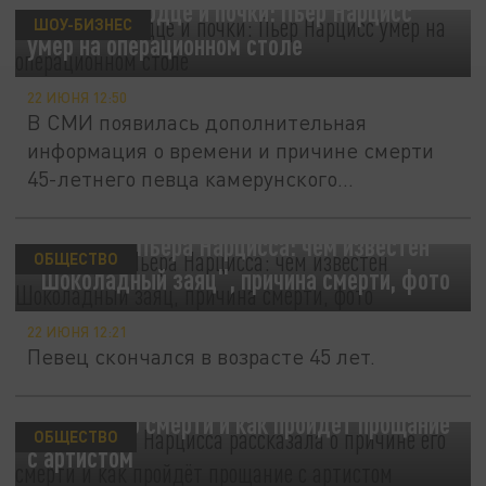
Отказало сердце и почки: Пьер Нарцисс
ШОУ-БИЗНЕС
умер на операционном столе
22 ИЮНЯ 12:50
В СМИ появилась дополнительная
информация о времени и причине смерти
45-летнего певца камерунского...
Биография Пьера Нарцисса: чем известен
ОБЩЕСТВО
"Шоколадный заяц", причина смерти, фото
22 ИЮНЯ 12:21
Певец скончался в возрасте 45 лет.
Вдова Пьера Нарцисса рассказала о
причине его смерти и как пройдёт прощание
ОБЩЕСТВО
с артистом