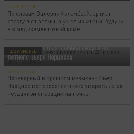
22 ИЮНЯ 12:18
По словам Валерии Калачёвой, артист
страдал от астмы, а ушёл из жизни, будучи
в в медикаментозной коме.
Названа вероятная причина смерти 45-
ШОУ-БИЗНЕС
летнего Пьера Нарцисса
22 ИЮНЯ 11:48
Популярный в прошлом музыкант Пьер
Нарцисс мог скоропостижно умереть из-за
неудачной операции на почке.