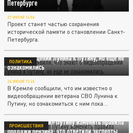
Петербурге
27 ИЮНЯ 14:56
Проект станет частью сохранения
исторической памяти о становлении Санкт-
Петербурга.
В Кремле заявили, что знают о
видеообращении Лунина к Путину, но еще не
ПОЛИТИКА
ознакомились
26 ИЮНЯ 13:26
В Кремле сообщили, что им известно о
видеообращении ветерана СВО Лунина к
Путину, но ознакомиться с ним пока...
Сечин предложил Путину изменить правила
ПРОИСШЕСТВИЯ
продажи бензина: что ответили эксперты