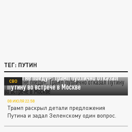
ТЕГ: ПУТИН
«Туда не поеду»: Трамп публично отказал
СВО
Путину во встрече в Москве
08 ИЮЛЯ 22:58
Трамп раскрыл детали предложения
Путина и задал Зеленскому один вопрос.
Судьбоносный этап СВО и внутренняя