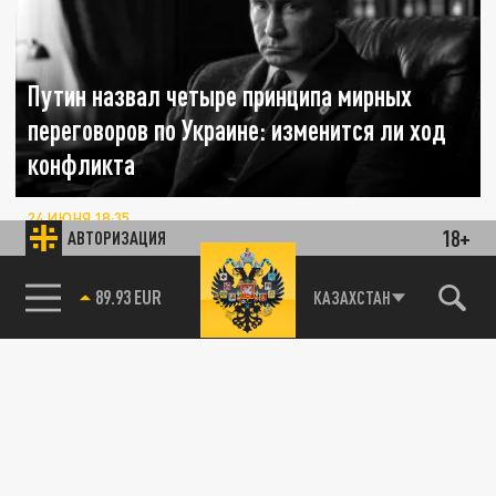
Путин назвал четыре принципа мирных
переговоров по Украине: изменится ли ход
конфликта
24 ИЮНЯ 18:35
18+
АВТОРИЗАЦИЯ
Часы тикают: Путин назвал принципы
мирного диалога, пока Киев спорит с
85.64 BRENT
КАЗАХСТАН
Западом.
ОБЩЕСТВО