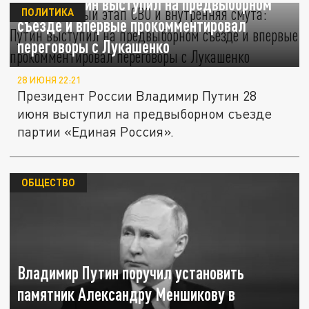
смута: Путин выступил на предвыборном
ПОЛИТИКА
съезде и впервые прокомментировал
переговоры с Лукашенко
28 ИЮНЯ 22:21
Президент России Владимир Путин 28
июня выступил на предвыборном съезде
партии «Единая Россия».
ОБЩЕСТВО
Владимир Путин поручил установить
памятник Александру Меншикову в