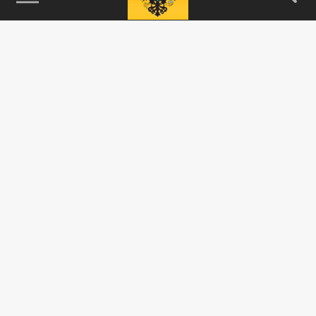
115093, г. Москва, переулок Партийный,
д.1, к.57, стр.3, эт.1, пом.I, ком.45