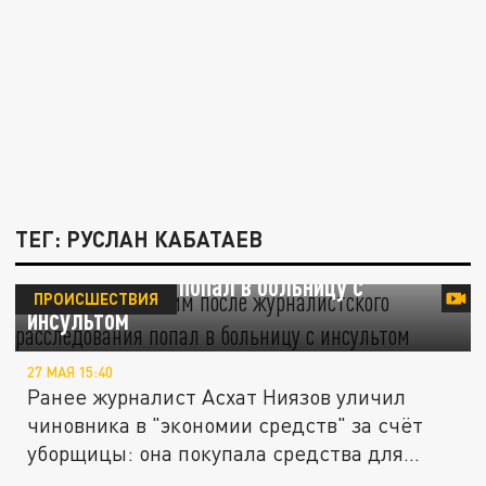
ТЕГ: РУСЛАН КАБАТАЕВ
В Казахстане аким после журналистского
расследования попал в больницу с
ПРОИСШЕСТВИЯ
инсультом
27 МАЯ 15:40
Ранее журналист Асхат Ниязов уличил
чиновника в "экономии средств" за счёт
уборщицы: она покупала средства для...