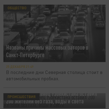
ОБЩЕСТВО
Названы причины массовых заторов в
Санкт-Петербурге
25 ДЕКАБРЯ 21:49
В последние дни Северная столица стоит в
автомобильных пробках.
В Сальске уроженец Узбекистана оставил
ПРОИСШЕСТВИЯ
200 жителей без газа, воды и света