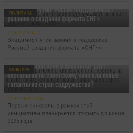
Владимир Путин: Россия поддерживает
ПОЛИТИКА
решение о создании формата СНГ+
10 ОКТЯБРЯ 14:02
Владимир Путин заявил о поддержке
Россией создания формата «СНГ+».
Что ждёт зрителей в кинозалах СНГ:
КУЛЬТУРА
ностальгия по советскому кино или новые
таланты из стран содружества?
12 СЕНТЯБРЯ 16:25
Первые кинозалы в рамках этой
инициативы планируется открыть до конца
2025 года.