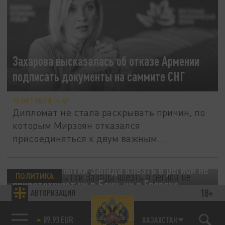
Захарова высказалась об отказе Армении
подписать документы на саммите СНГ
10 ОКТЯБРЯ 14:47
Дипломат не стала раскрывать причин, по
которым Мирзоян отказался
присоединяться к двум важным
заявлениям
Ушаков: попытки Запада влезть в регион не
ПОЛИТИКА
приветствуют ни в Баку, ни в Ереване
18+
АВТОРИЗАЦИЯ
08 ОКТЯБРЯ 05:54
85.64 BRENT
КАЗАХСТАН
Активность европейских наблюдателей