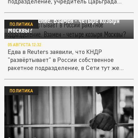
подразделение, учредитель Царьграда...
КНДР "развёртывает" в России ракетное
подразделение. Взамен - четыре козыря
ПОЛИТИКА
Москвы?
05 АВГУСТА 12:32
Едва в Reuters заявили, что КНДР
"развёртывает" в России собственное
ракетное подразделение, в Сети тут же...
ПОЛИТИКА