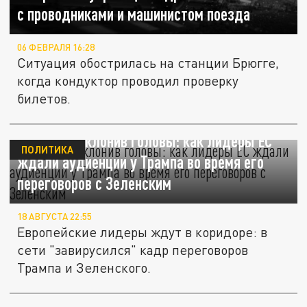
с проводниками и машинистом поезда
06 ФЕВРАЛЯ 16:28
Ситуация обострилась на станции Брюгге,
когда кондуктор проводил проверку
билетов.
Смиренно склонив головы: как лидеры ЕС
ПОЛИТИКА
ждали аудиенции у Трампа во время его
переговоров с Зеленским
18 АВГУСТА 22:55
Европейские лидеры ждут в коридоре: в
сети "завирусился" кадр переговоров
Трампа и Зеленского.