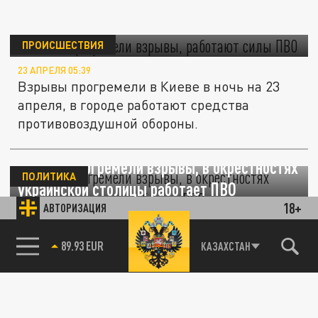
В Киеве прогремели взрывы, работают силы
ПВО
ПРОИСШЕСТВИЯ
23 АПРЕЛЯ 05:39
Взрывы прогремели в Киеве в ночь на 23
апреля, в городе работают средства
противовоздушной обороны.
В Киеве прогремели взрывы, в окрестностях
ПОЛИТИКА
украинской столицы работает ПВО
18+
АВТОРИЗАЦИЯ
15 МАРТА 08:08
В ночь на 15 марта в столице Незалежной
85.64 BRENT
КАЗАХСТАН
сообщалось о нашествии дронов.
Ситуация на Украине 20 декабря: взрывы,
ПОЛИТИКА