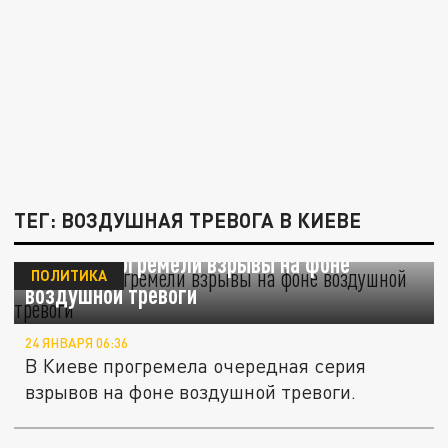
ТЕГ: ВОЗДУШНАЯ ТРЕВОГА В КИЕВЕ
В Киеве прогремели взрывы на фоне
ПОЛИТИКА
воздушной тревоги
24 ЯНВАРЯ 06:36
В Киеве прогремела очередная серия
взрывов на фоне воздушной тревоги.
Взрыв и пожар в Киеве: украинскую столицу