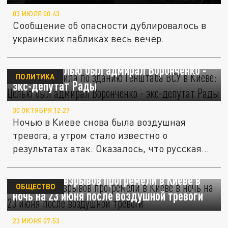
03 ИЮЛЯ 00:43
Сообщение об опасности дублировалось в
украинских пабликах весь вечер.
"Герань" ударила по зданию Генштаба ВСУ
в Киеве: Целью был адмирал Воронченко -
ПОЛИТИКА
экс-депутат Рады
30 ОКТЯБРЯ 12:27
Ночью в Киеве снова была воздушная
тревога, а утром стало известно о
результатах атак. Оказалось, что русская...
Несколько взрывов прогремели в Киеве в
ОБЩЕСТВО
ночь на 23 июня после воздушной тревоги
23 ИЮНЯ 07:53