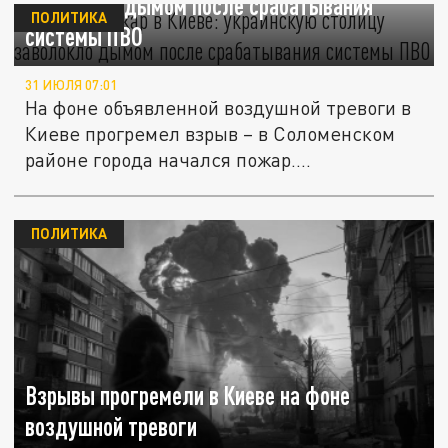
заволокло дымом после срабатывания
ПОЛИТИКА
системы ПВО
31 ИЮЛЯ 07:01
На фоне объявленной воздушной тревоги в
Киеве прогремел взрыв – в Соломенском
районе города начался пожар....
ПОЛИТИКА
Взрывы прогремели в Киеве на фоне
воздушной тревоги