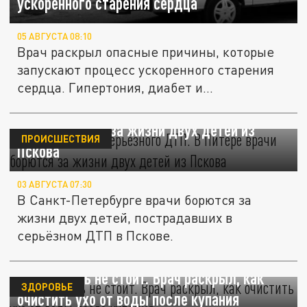
ускоренного старения сердца
05 АВГУСТА 08:10
Врач раскрыл опасные причины, которые
запускают процесс ускоренного старения
сердца. Гипертония, диабет и...
Спасают после серьёзного ДТП. В Питере
врачи борются за жизни двух детей из
ПРОИСШЕСТВИЯ
Пскова
03 АВГУСТА 07:30
В Санкт-Петербурге врачи борются за
жизни двух детей, пострадавших в
серьёзном ДТП в Пскове.
Переживать не стоит. Врач раскрыл, как
ЗДОРОВЬЕ
очистить ухо от воды после купания