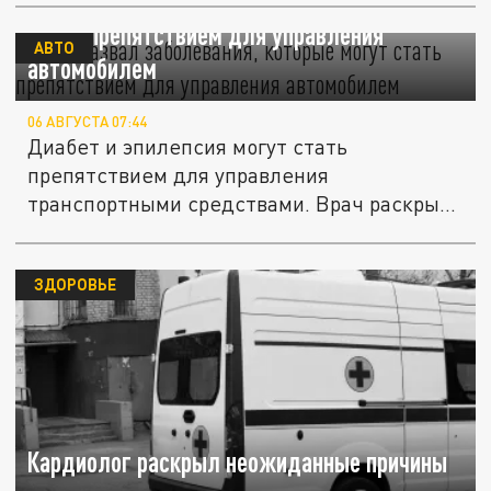
Врач назвал заболевания, которые могут
стать препятствием для управления
АВТО
автомобилем
06 АВГУСТА 07:44
Диабет и эпилепсия могут стать
препятствием для управления
транспортными средствами. Врач раскрыл
причины.
ЗДОРОВЬЕ
Кардиолог раскрыл неожиданные причины