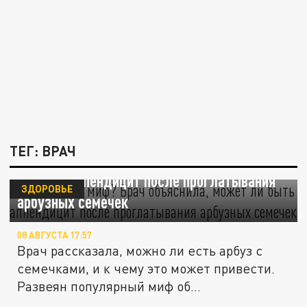
ТЕГ: ВРАЧ
Правда или миф? Врач объяснила, может
ли быть аппендицит после проглатывания
ЗДОРОВЬЕ
арбузных семечек
08 АВГУСТА 17:57
Врач рассказала, можно ли есть арбуз с
семечками, и к чему это может привести.
Развеян популярный миф об...