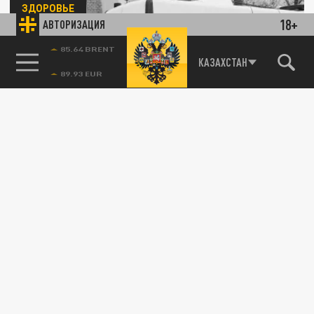
ЗДОРОВЬЕ
18+
АВТОРИЗАЦИЯ
85.64 BRENT
КАЗАХСТАН
Кардиолог раскрыла самый главный
симптом сердечного приступа, который не
стоит игнорировать
29 ИЮЛЯ 09:52
Люди ошибочно могут представлять себе
инфаркт только как внезапную сильную
боль за грудиной с отдачей в левую...
ЗДОРОВЬЕ