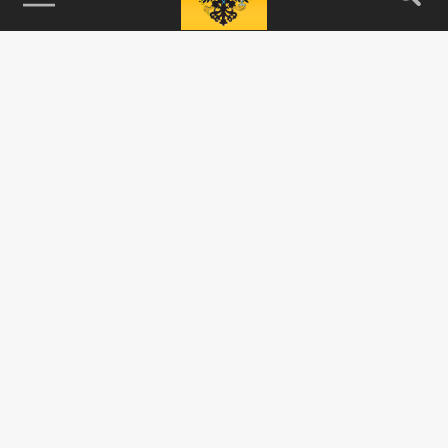
115093, г. Москва, переулок Партийный,
д.1, к.57, стр.3, эт.1, пом.I, ком.45