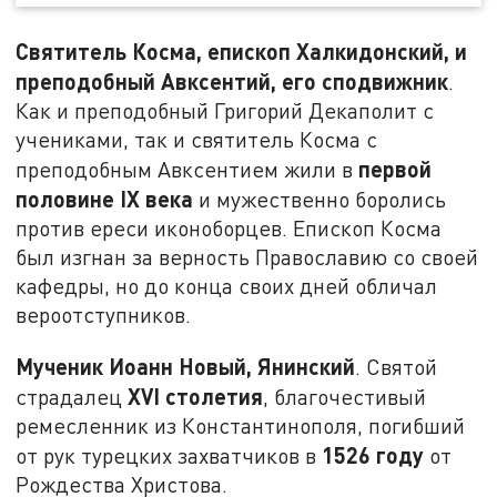
Святитель Косма, епископ Халкидонский, и
преподобный Авксентий, его сподвижник
.
Как и преподобный Григорий Декаполит с
учениками, так и святитель Косма с
первой
преподобным Авксентием жили в
половине
IX
века
и мужественно боролись
против ереси иконоборцев. Епископ Косма
был изгнан за верность Православию со своей
кафедры, но до конца своих дней обличал
вероотступников.
Мученик Иоанн Новый, Янинский
. Святой
XVI
столетия
страдалец
, благочестивый
ремесленник из Константинополя, погибший
1526 году
от рук турецких захватчиков в
от
Рождества Христова.