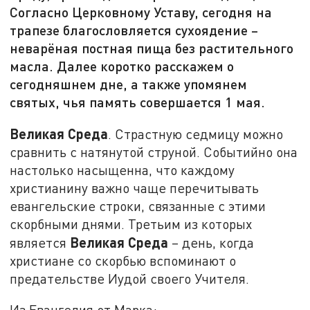
Согласно Церковному Уставу, сегодня на
трапезе благословляется сухоядение –
неварёная постная пища без растительного
масла. Далее коротко расскажем о
сегодняшнем дне, а также упомянем
святых, чья память совершается 1 мая.
Великая Среда
. Страстную седмицу можно
сравнить с натянутой струной. Событийно она
настолько насыщенна, что каждому
христианину важно чаще перечитывать
евангельские строки, связанные с этими
скорбными днями. Третьим из которых
Великая Среда
является
– день, когда
христиане со скорбью вспоминают о
предательстве Иудой своего Учителя.
Из Евангелия от Марка: