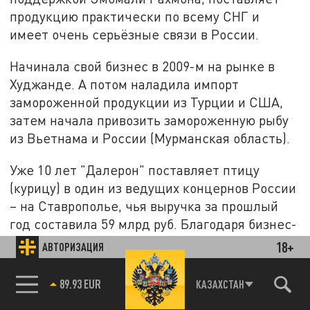
продукцию практически по всему СНГ и
имеет очень серьёзные связи в России.
Начинала свой бизнес в 2009-м на рынке в
Худжанде. А потом наладила импорт
замороженной продукции из Турции и США,
затем начала привозить замороженную рыбу
из Вьетнама и России (Мурманская область).
Уже 10 лет "Далерон" поставляет птицу
(курицу) в один из ведущих концернов России
– на Ставрополье, чья выручка за прошлый
год составила 59 млрд руб. Благодаря бизнес-
партнёрам в нашей стране, которые имеют
18+
АВТОРИЗАЦИЯ
выходы наверх, Назарова может влиять на те
или иные не только коммерческие, но и
89.93 EUR
КАЗАХСТАН
общественные решения, а за счёт денег –