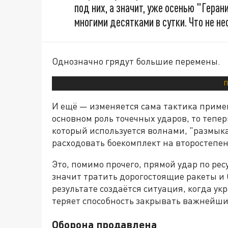
под них, а значит, уже осенью "Гера
многими десятками в сутки. Что не не
Однозначно грядут большие перемены.
П
И ещё — изменяется сама тактика прим
основном роль точечных ударов, то тепе
который используется волнами, "размык
расходовать боекомплект на второстепе
Это, помимо прочего, прямой удар по ре
значит тратить дорогостоящие ракеты и б
результате создаётся ситуация, когда у
теряет способность закрывать важнейши
Оборона продавлена