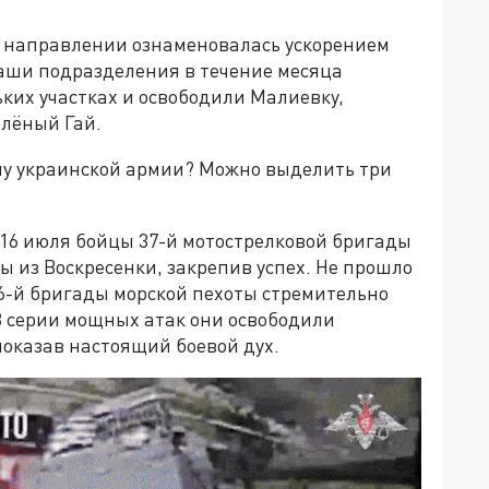
м направлении ознаменовалась ускорением
аши подразделения в течение месяца
ких участках и освободили Малиевку,
елёный Гай.
ну украинской армии? Можно выделить три
 16 июля бойцы 37-й мотострелковой бригады
 из Воскресенки, закрепив успех. Не прошло
36-й бригады морской пехоты стремительно
В серии мощных атак они освободили
показав настоящий боевой дух.