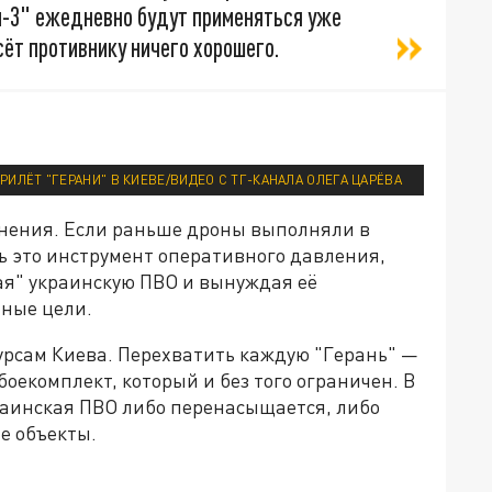
ни-3" ежедневно будут применяться уже
сёт противнику ничего хорошего.
РИЛЁТ "ГЕРАНИ" В КИЕВЕ/ВИДЕО С ТГ-КАНАЛА ОЛЕГА ЦАРЁВА
енения. Если раньше дроны выполняли в
рь это инструмент оперативного давления,
ая" украинскую ПВО и вынуждая её
нные цели.
сурсам Киева. Перехватить каждую "Герань" —
оекомплект, который и без того ограничен. В
краинская ПВО либо перенасыщается, либо
е объекты.