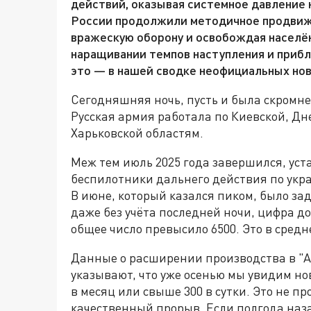
действий, оказывая системное давление 
России продолжили методичное продвиже
вражескую оборону и освобождая населё
наращивании темпов наступления и приб
это — в нашей сводке неофициальных но
Сегодняшняя ночь, пусть и была скромне
Русская армия работала по Киевской, Дн
Харьковской областям.
Меж тем июль 2025 года завершился, ус
беспилотники дальнего действия по укр
В июне, который казался пиком, было зад
даже без учёта последней ночи, цифра д
общее число превысило 6500. Это в средн
Данные о расширении производства в "А
указывают, что уже осенью мы увидим но
в месяц или свыше 300 в сутки. Это не пр
качественный прорыв. Если полгода наза