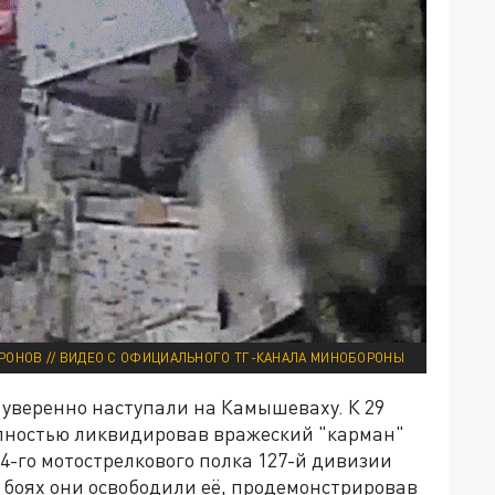
РОНОВ // ВИДЕО С ОФИЦИАЛЬНОГО ТГ-КАНАЛА МИНОБОРОНЫ
а уверенно наступали на Камышеваху. К 29
олностью ликвидировав вражеский "карман"
-го мотострелкового полка 127-й дивизии
 боях они освободили её, продемонстрировав