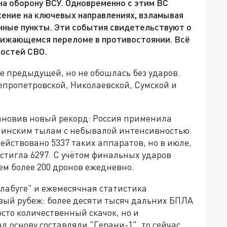
на оборону ВСУ. Одновременно с этим ВС
ние на ключевых направлениях, взламывая
нные пункты. Эти события свидетельствуют о
лижающемся переломе в противостоянии. Всё
востей СВО.
е предыдущей, но не обошлась без ударов.
епропетровской, Николаевской, Сумской и
тановив новый рекорд: Россия применила
аинским тылам с небывалой интенсивностью.
ействовано 5337 таких аппаратов, но в июле,
остигла 6297. С учётом финальных ударов
ем более 200 дронов ежедневно.
лабуге" и ежемесячная статистика
вый рубеж: более десяти тысяч дальних БПЛА
осто количественный скачок, но и
д основу составляли "Герани-1", то сейчас