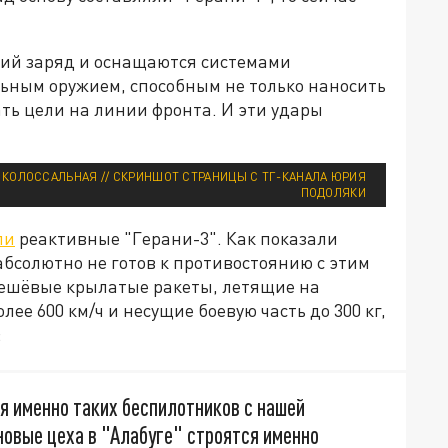
ший заряд и оснащаются системами
льным оружием, способным не только наносить
ть цели на линии фронта. И эти удары
 КОЛОССАЛЬНАЯ // СКРИНШОТ СТРАНИЦЫ С ТГ-КАНАЛА ЮРИЯ
ПОДОЛЯКИ
ли
реактивные "Герани-3". Как показали
бсолютно не готов к противостоянию с этим
дешёвые крылатые ракеты, летящие на
ее 600 км/ч и несущие боевую часть до 300 кг,
:
я именно таких беспилотников с нашей
 новые цеха в "Алабуге" строятся именно