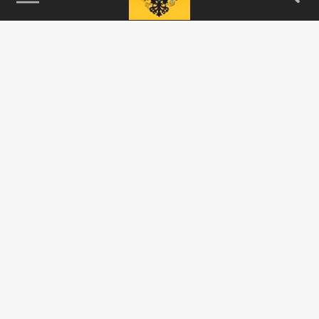
115093, г. Москва, переулок Партийный,
д.1, к.57, стр.3, эт.1, пом.I, ком.45