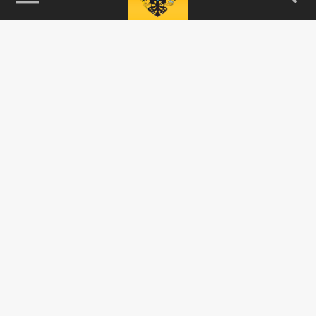
115093, г. Москва, переулок Партийный,
д.1, к.57, стр.3, эт.1, пом.I, ком.45