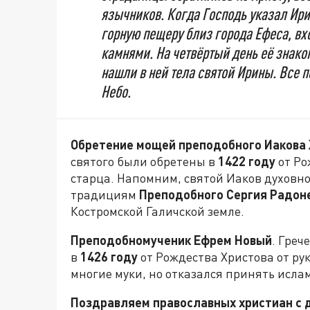
язычников. Когда Господь указал Ири
горную пещеру близ города Ефеса, вхо
камнями. На четвёртый день её знако
нашли в ней тела святой Ирины. Все п
Небо.
Обретение мощей преподобного Иакова
святого были обретены в
1422 году
от Ро
старца. Напомним, святой Иаков духовн
традициям
Преподобного Сергия Радон
Костромской Галичской земле.
Преподобномученик Ефрем Новый
. Греч
в
1426 году
от Рождества Христова от ру
многие муки, но отказался принять ислам
Поздравляем православных христиан с 