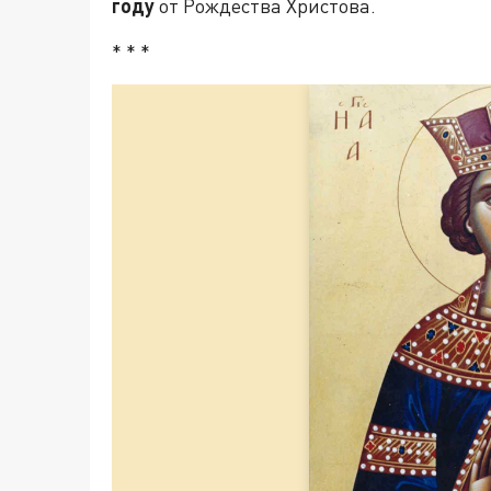
году
от Рождества Христова.
* * *