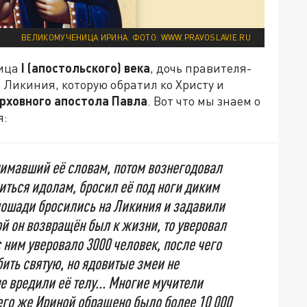
ВЕЛИКОМУЧЕНИЦА ИРИНА. ФОТО: WWW.PRAVOSLAVIE.RU
лица
I
(апостольского) века
, дочь правителя-
 Ликиния, которую обратил ко Христу и
рховного апостола Павла
. Вот что мы знаем о
я:
нимавший её словам, потом вознегодовал
ниться идолам, бросил её под ноги диким
ошади бросились на Ликиния и задавили
ой он возвращён был к жизни, то уверовал
с ним уверовало 3000 человек, после чего
ить святую, но ядовитые змеи не
е вредили её телу... Многие мучители
его же Ириной обращено было более 10 000