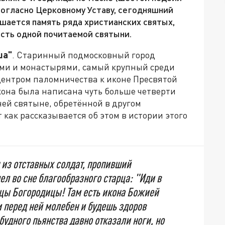
Согласно Церковному Уставу, сегодняшний
ршается память ряда христианских святых,
есть одной почитаемой святыни.
ша"
. Старинный подмосковный город
ами и монастырями, самый крупный среди
центром паломничества к иконе Пресвятой
она была написана чуть больше четверти
ней святыне, обретённой в другом
 как рассказывается об этом в истории этого
н из отставных солдат, пропивший
дел во сне благообразного старца: "Иди в
цы Богородицы! Там есть икона Божией
 перед ней молебен и будешь здоров
обудного пьянства давно отказали ноги, но