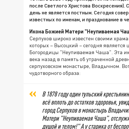
после Светлого Христова Воскресения). 
день не является постным. Сегодня сове
известных по именам, и празднование в ч
Икона Божией Матери "Неупиваемая Ча
Серпухов широко известен своими храм
которых – Высоцкий – сегодня является 
Богородицы "Неупиваемая Чаша". Эта ик
века назад в память об утраченной древ
серпуховском монастыре, Владычном. Вот
чудотворного образа:
В 1878 году один тульский крестьяни
всё вплоть до остатков здоровья, уви
город Серпухов в монастырь Владычи
Матери "Неупиваемая Чаша", отслужи
душой и телом!" А у старика от беспр