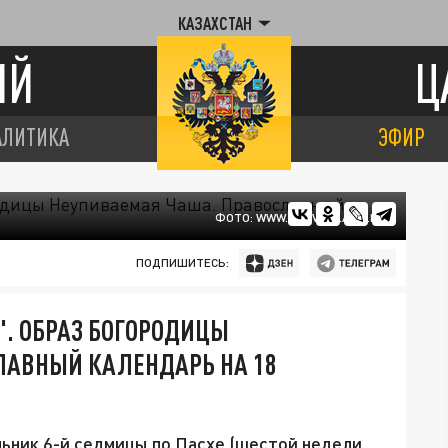
КАЗАХСТАН
ИЙ
Ц
АЛИТИКА
ЭФИР
ФОТО: WWW.PRAVOSLAVIE.RU
ПОДПИШИТЕСЬ:
". ОБРАЗ БОГОРОДИЦЫ
ЛАВНЫЙ КАЛЕНДАРЬ НА 18
льник 6-й седмицы по Пасхе (шестой недели