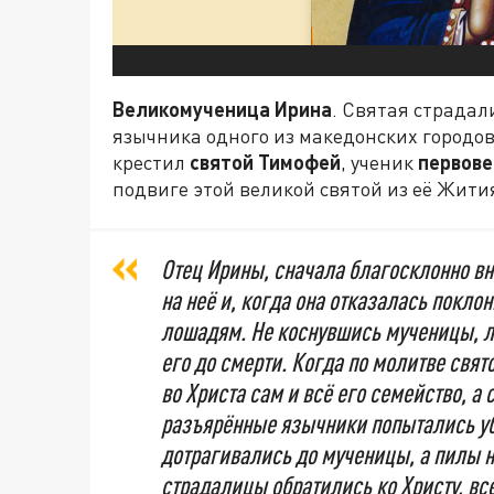
Великомученица Ирина
. Святая страда
язычника одного из македонских городов
крестил
святой Тимофей
, ученик
первове
подвиге этой великой святой из её Жити
Отец Ирины, сначала благосклонно в
на неё и, когда она отказалась покло
лошадям. Не коснувшись мученицы, л
его до смерти. Когда по молитве свят
во Христа сам и всё его семейство, а 
разъярённые язычники попытались уб
дотрагивались до мученицы, а пилы н
страдалицы обратились ко Христу, вс