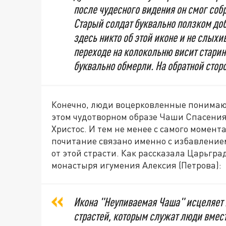
после чудесного видения он смог собр
Старый солдат буквально ползком доб
здесь никто об этой иконе и не слыхив
переходе на колокольню висит старин
буквально обмерли. На обратной стор
Конечно, люди воцерковленные понимаю
этом чудотворном образе Чаши Спасения
Христос. И тем не менее с самого момент
почитание связано именно с избавлением
от этой страсти. Как рассказала Царьгр
монастыря игумения Алексия (Петрова):
Икона "Неупиваемая Чаша" исцеляет не
страстей, которым служат люди вместо