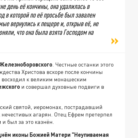
не день её кончины, она удалилась в
д в которой по её просьбе был завален
мые вернулись к пещере и, открыв её, не
оняли, что она была взята Господом на
 Железноборовского
. Честные останки этого
ждества Христова вскоре после кончины
о восходил к великим монашеским
ежского
и совершал духовные подвиги в
еский святой, иеромонах, пострадавший
к нечестивых агарян. Отец Ефрем претерпел
 и был за это казнён.
днём иконы Божией Матери "Неупиваемая