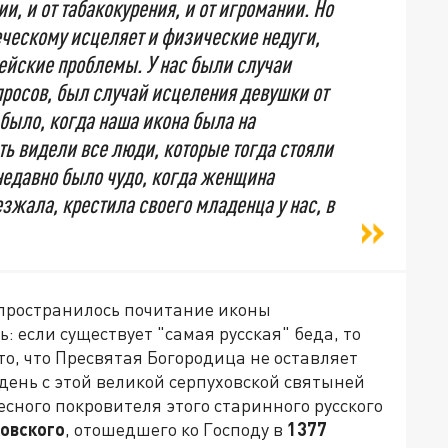
ии, и от табакокурения, и от игромании. Но
еческому исцеляет и физические недуги,
ейские проблемы. У нас были случаи
росов, был случай исцеления девушки от
 было, когда наша икона была на
ть видели все люди, которые тогда стояли
 недавно было чудо, когда женщина
зжала, крестила своего младенца у нас, в
спространилось почитание иконы
 если существует "самая русская" беда, то
– то, что Пресвятая Богородица не оставляет
 день с этой великой серпуховской святыней
есного покровителя этого старинного русского
овского
, отошедшего ко Господу в
1377