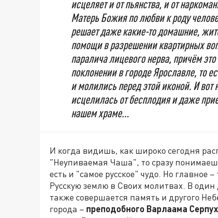
исцеляет и от пьянства, и от наркоман
Матерь Божия по любви к роду челов
решает даже какие-то домашние, жит
помощи в разрешении квартирных воп
паралича лицевого нерва, причём это
поклонении в городе Ярославле, то ес
и молились перед этой иконой. И вот
исцелилась от бесплодия и даже прие
нашем храме...
И когда видишь, как широко сегодня ра
"Неупиваемая Чаша", то сразу понимаешь:
есть и "самое русское" чудо. Но главное 
Русскую землю в Своих молитвах. В один
также совершается память и другого Неб
города –
преподобного Варлаама Серпух