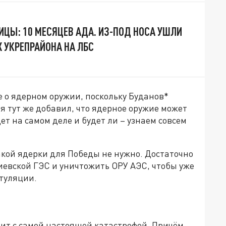
ИЦЫ: 10 МЕСЯЦЕВ АДА. ИЗ-ПОД НОСА УШЛИ
 УКРЕПРАЙОНА НА ЛБС
е о ядерном оружии, поскольку Буданов*
тя тут же добавил, что ядерное оружие может
ет на самом деле и будет ли – узнаем совсем
какой ядерки для Победы не нужно. Достаточно
иевской ГЭС и уничтожить ОРУ АЭС, чтобы уже
итуляции.
ит с самой настоящей катастрофой. Причём