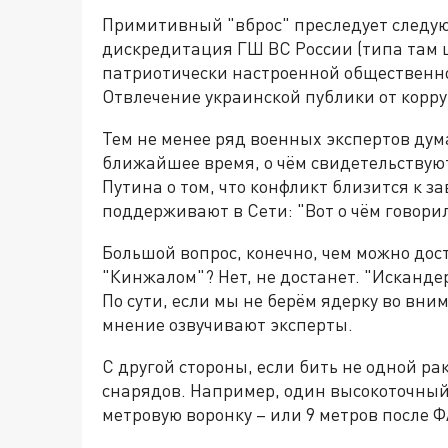
Примитивный "вброс" преследует следую
дискредитация ГШ ВС России (типа там
патриотически настроенной общественно
Отвлечение украинской публики от корр
Тем не менее ряд военных экспертов дум
ближайшее время, о чём свидетельствую
Путина о том, что конфликт близится к 
поддерживают в Сети: "Вот о чём говори
Большой вопрос, конечно, чем можно дост
"Кинжалом"? Нет, не достанет. "Искандер
По сути, если мы не берём ядерку во вни
мнение озвучивают эксперты.
С другой стороны, если бить не одной рак
снарядов. Например, один высокоточный 
метровую воронку – или 9 метров после Ф