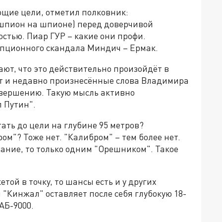
щие цели, отметил полковник:
 шпион на шпионе) перед доверчивой
стью. Пиар ГУР – какие они профи.
упционного скандала Миндич – Ермак.
ают, что это действительно произойдёт в
т и недавно произнесённые слова Владимира
завершению. Такую мысль активно
л Путин".
ать до цели на глубине 95 метров?
ом"? Тоже нет. "Калибром" – тем более нет.
мание, то только одним "Орешником". Такое
етой в точку, то шансы есть и у других
"Кинжал" оставляет после себя глубокую 18-
АБ-9000.