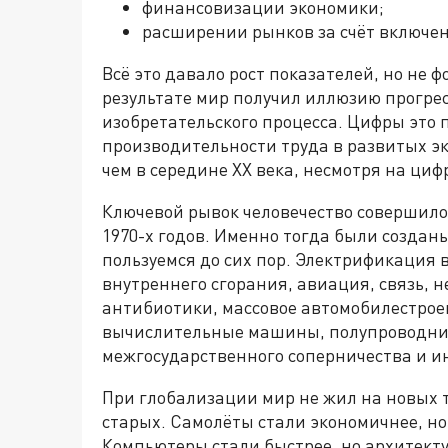
финансовизации экономики;
расширении рынков за счёт включе
Всё это давало рост показателей, но не 
результате мир получил иллюзию прогрес
изобретательского процесса. Цифры это
производительности труда в развитых эк
чем в середине XX века, несмотря на ци
Ключевой рывок человечество совершило
1970-х годов. Именно тогда были создан
пользуемся до сих пор. Электрификация
внутреннего сгорания, авиация, связь, 
антибиотики, массовое автомобилестроен
вычислительные машины, полупроводники
межгосударственного соперничества и и
При глобализации мир не жил на новых 
старых. Самолёты стали экономичнее, но
Компьютеры стали быстрее, но архитект