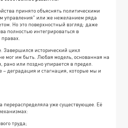
ойства принято объяснять политическими
ем управления" или же нежеланием ряда
етом. Но это поверхностный взгляд: даже
това полностью интегрироваться в
х правах.
е. Завершился исторический цикл
не мог им быть. Любая модель, основанная на
 рано или поздно упирается в предел.
 – деградация и стагнация, которые мы и
на перераспределяла уже существующее. Её
механизмах:
вого труда;