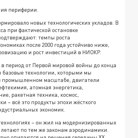
ния периферии.
формировало новых технологических укладов. В
са при фактической остановке
 подтверждают: темпы роста
ономиках после 2000 года устойчиво ниже,
фровизацию и рост инвестиций в НИОКР.
 в период от Первой мировой войны до конца
ы базовые технологии, которыми мы
 в промышленном масштабе, двигатели
нефтехимия, атомная энергетика,
ие, ракетная техника, космос,
 – всё это продукты эпохи жёсткого
ндустриальных экономик.
технологиях – он жил на модернизированных
 летают по тем же законам аэродинамики.
урно опираются на решения середины XX