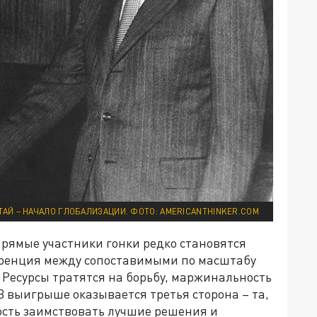
ТАЙ – НАЧАЛО ГЛОБАЛИЗАЦИИ. ФОТО: AMERICANTHINKER.COM
прямые участники гонки редко становятся
ренция между сопоставимыми по масштабу
 Ресурсы тратятся на борьбу, маржинальность
В выигрыше оказывается третья сторона – та,
ость заимствовать лучшие решения и