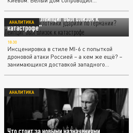
Киевом. Белый дом сопроводил...
Русские беспилотники ударили по
Германии? "Лейпциг был близок к
АНАЛИТИКА
катастрофе"
18:30
Инсценировка в стиле МI-6 с попыткой
дроновой атаки Россией – а кем же ещё? –
занимающихся доставкой западного...
АНАЛИТИКА
Что стоит за новыми назначениями