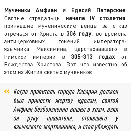
Мученики Амфиан и Едесий Патарские
.
начала
IV
столетия
Святые страдальцы
,
принявшие мученические венцы за отказ
306 году
отречься от Христа в
, во времена
антицерковных гонений императора-
язычника Максимина, царствовавшего в
305-313 годах
Римской империи в
от
Рождества Христова. Вот что известно об
этом из Жития святых мучеников:
Когда правитель города Кесарии должен
был принести жертву идолам, святой
Амфиан безбоязненно вошёл в храм, взял
за руку правителя, стоявшего у
языческого жертвенника, и стал убеждать