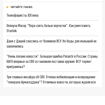
ЧИТАЙТЕ ТАКЖЕ:
Технофашисты XXI века
Оплеуха Маску. "Пора снять белые перчатки": Как уничтожить
Starlink
Даня с Дашей спаслись от боевиков ВСУ. Но беды для малышей не
закончились
"Очень плохие новости": Большая ошибка Palantir в России. Страны
НАТО впервые за СВО остановили поставки оружия. ВСУ теряют
приграничье?
Три главных инсайда об СВО. Отмена мобилизации и возвращение
"генерала Армагеддона"? Отличные новости, которые ждали все