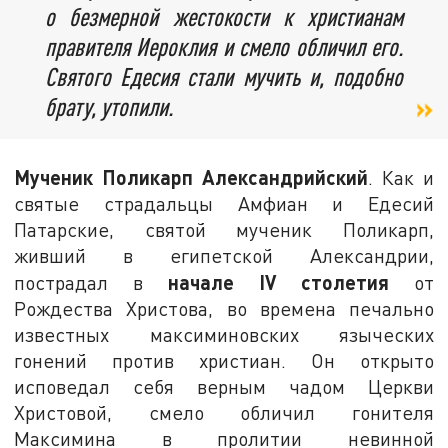
о безмерной жестокости к христианам
правителя Иероклия и смело обличил его.
Святого Едесия стали мучить и, подобно
брату, утопили.
Мученик Поликарп Александрийский
. Как и
святые страдальцы Амфиан и Едесий
Патарские, святой мученик Поликарп,
живший в египетской Александрии,
начале
IV
столетия
пострадал в
от
Рождества Христова, во времена печально
известных максиминовских языческих
гонений против христиан. Он открыто
исповедал себя верным чадом Церкви
Христовой, смело обличил гонителя
Максимина в пролитии невинной