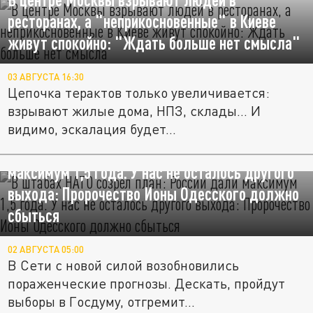
ресторанах, а "неприкосновенные" в Киеве
живут спокойно: "Ждать больше нет смысла"
03 АВГУСТА 16:30
Цепочка терактов только увеличивается:
взрывают жилые дома, НПЗ, склады... И
видимо, эскалация будет...
В штабах НАТО созрел план: России дали
максимум 1,5 года. У нас не осталось другого
выхода: Пророчество Ионы Одесского должно
сбыться
02 АВГУСТА 05:00
В Сети с новой силой возобновились
пораженческие прогнозы. Дескать, пройдут
выборы в Госдуму, отгремит...