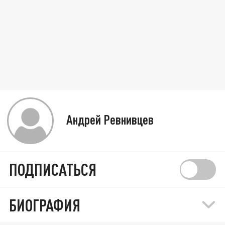
Андрей Ревнивцев
ПОДПИСАТЬСЯ
БИОГРАФИЯ
"Все стороны ждут осень": Генштаб перешёл