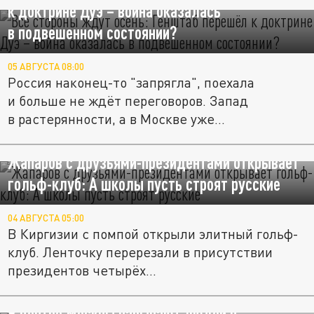
к доктрине Дуэ – война оказалась
в подвешенном состоянии?
05 АВГУСТА 08:00
Россия наконец-то "запрягла", поехала
и больше не ждёт переговоров. Запад
в растерянности, а в Москве уже...
Жапаров с друзьями-президентами открывает
гольф-клуб: А школы пусть строят русские
04 АВГУСТА 05:00
В Киргизии с помпой открыли элитный гольф-
клуб. Ленточку перерезали в присутствии
президентов четырёх...
В центре Москвы взрывают людей в