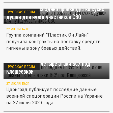
В Пушкинском создано производство сухих
РУССКАЯ ВЕСНА
душей для нужд участников СВО
27 ИЮЛЯ 16:03
Группа компаний "Пластик Он Лайн"
получила контракты на поставку средств
гигиены в зону боевых действий.
СВО на Украине, последние новости на 27
июля: сорваны четыре атаки ВСУ под
РУССКАЯ ВЕСНА
Клещеевкой
27 ИЮЛЯ 15:31
Царьград публикует последние данные
военной спецоперации России на Украине
на 27 июля 2023 года.