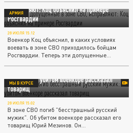
Ошибки, допущенные в зоне СВО,
исправляют: Коц объяснил на примере
АРМИЯ
Росгвардии
28 ИЮЛЯ 15:12
Военкор Коц объяснил, в каких условиях
воевать в зоне СВО приходилось бойцам
Росгвардии. Теперь эти допущенные...
В зоне СВО погиб "бесстрашный русский
мужик": Об убитом военкоре рассказал
МЫ В КУРСЕ
товарищ
28 ИЮЛЯ 15:02
В зоне СВО погиб "бесстрашный русский
мужик". Об убитом военкоре рассказал его
товарищ Юрий Мезинов. Он...