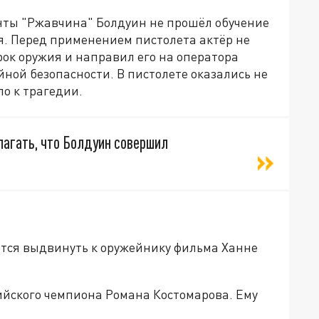
енты "Ржавчина" Болдуин не прошёл обучение
я. Перед применением пистолета актёр не
ок оружия и направил его на оператора
ной безопасности. В пистолете оказались не
ло к трагедии.
лагать, что Болдуин совершил
ется выдвинуть к оружейнику фильма Ханне
ийского чемпиона Романа Костомарова. Ему