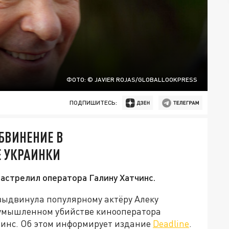
ФОТО: © JAVIER ROJAS/GLOBALLOOKPRESS
ПОДПИШИТЕСЬ:
БВИНЕНИЕ В
 УКРАИНКИ
застрелил оператора Галину Хатчинс.
выдвинула популярному актёру Алеку
думышленном убийстве кинооператора
инс. Об этом информирует издание
Deadline
.