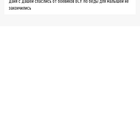
Даня с Дашей спаслись от боевиков ВСУ. Но беды для малышей не
закончились