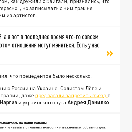
том, как дружили с Байгали, признались, что
ересно", но записывать с ним трэк не
им из артистов.
 а я вот в последнее время что-то совсем
 потом отношения могут меняться. Есть у нас
вил, что прецедентов было несколько.
цию России на Украине. Солистам Лёве и
стралии, даже
предлагали запретить въезд
в
Наргиз
и украинского шута
Андрея Данилко
.
сывайтесь на наши каналы
ыми узнавайте о главных новостях и важнейших событиях дня.