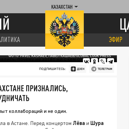
КАЗАХСТАН
ИЙ
Ц
АЛИТИКА
ЭФИР
ФОТО: PAVEL KASHAEV, ПАВЕЛ КАШАЕВ/GLOBAL LOOK PRESS
ПОДПИШИТЕСЬ:
ЗАХСТАНЕ ПРИЗНАЛИСЬ,
РУДНИЧАТЬ
пыт коллабораций и не один.
ла в Астане. Перед концертом
Лёва
и
Шура