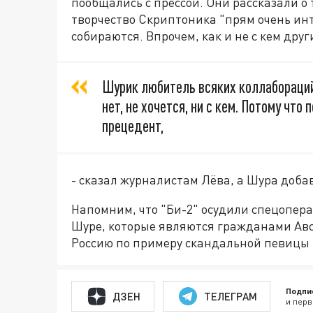
пообщались с прессой. Они рассказали о 
творчество Скриптоника "прям очень инт
собираются. Впрочем, как и не с кем друг
Шурик любитель всяких коллабораций,
нет, не хочется, ни с кем. Потому что
прецедент,
- сказал журналистам Лёва, а Шура доба
Напомним, что "Би-2" осудили спецопера
Шуре, которые являются гражданами Ав
Россию по примеру скандальной певицы
Подпи
ДЗЕН
ТЕЛЕГРАМ
и перв