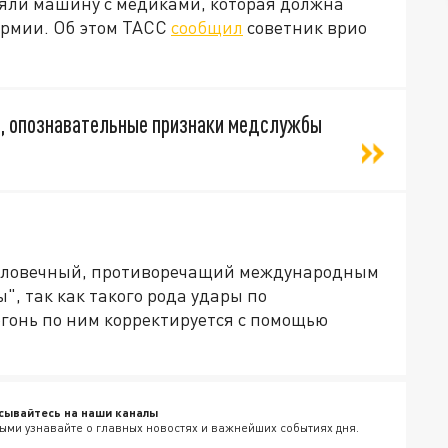
ляли машину с медиками, которая должна
армии. Об этом ТАСС
сообщил
советник врио
вы, опознавательные признаки медслужбы
счеловечный, противоречащий международным
", так как такого рода удары по
гонь по ним корректируется с помощью
сывайтесь на наши каналы
ыми узнавайте о главных новостях и важнейших событиях дня.