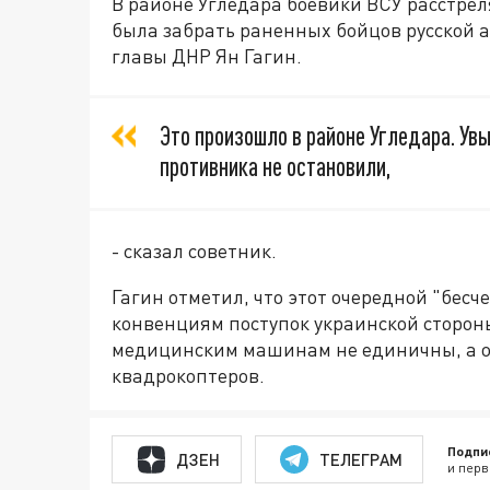
В районе Угледара боевики ВСУ расстре
была забрать раненных бойцов русской 
главы ДНР Ян Гагин.
Это произошло в районе Угледара. У
противника не остановили,
- сказал советник.
Гагин отметил, что этот очередной "бе
конвенциям поступок украинской стороны
медицинским машинам не единичны, а о
квадрокоптеров.
Подпи
ДЗЕН
ТЕЛЕГРАМ
и перв