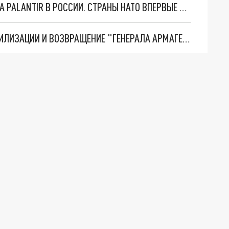
"ОЧЕНЬ ПЛОХИЕ НОВОСТИ": БОЛЬШАЯ ОШИБКА PALANTIR В РОССИИ. СТРАНЫ НАТО ВПЕРВЫЕ ЗА СВО ОСТАНОВИЛИ ПОСТАВКИ ОРУЖИЯ. ВСУ ТЕРЯЮТ ПРИГРАНИЧЬЕ?
ТРИ ГЛАВНЫХ ИНСАЙДА ОБ СВО. ОТМЕНА МОБИЛИЗАЦИИ И ВОЗВРАЩЕНИЕ "ГЕНЕРАЛА АРМАГЕДДОНА"? ОТЛИЧНЫЕ НОВОСТИ, КОТОРЫЕ ЖДАЛИ ВСЕ