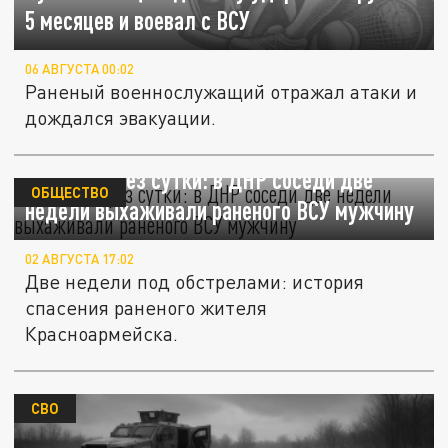
5 месяцев и воевал с ВСУ
06 АВГУСТА 00:02
Раненый военнослужащий отражал атаки и
дождался эвакуации.
Дополз через сутки: в ДНР соседи две
ОБЩЕСТВО
недели выхаживали раненого ВСУ мужчину
02 АВГУСТА 17:02
Две недели под обстрелами: история
спасения раненого жителя
Красноармейска.
СВО